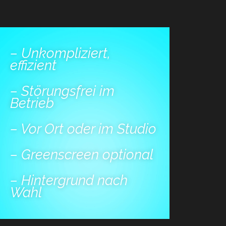
– Unkompliziert,
effizient
– Störungsfrei im
Betrieb
– Vor Ort oder im Studio
– Greenscreen optional
– Hintergrund nach
Wahl